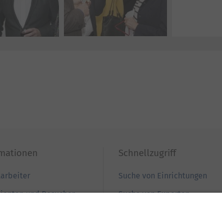
rmationen
Schnellzugriff
tarbeiter
Suche von Einrichtungen
tienten und Besucher
Suche von Experten
ewerber
Zur Babygalerie