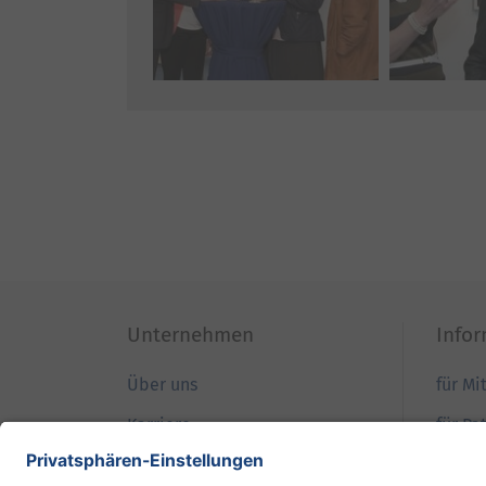
Unternehmen
Info
Über uns
für Mi
Karriere
für Pa
Qualität
für B