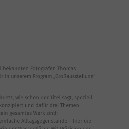
al bekannten Fotografen Thomas
wir in unserem Program „Großausstellung“
uetz, wie schon der Titel sagt, speziell
 konzipiert und dafür drei Themen
 sein gesamtes Werk sind:
einfache Alltagsgegenstände – hier die
rie der Wassergläser. Mit Präzision und