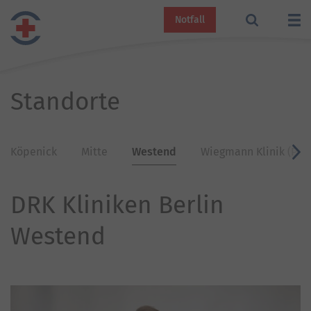
Notfall
Standorte
Köpenick
Mitte
Westend
Wiegmann Klinik (Psy
v
DRK Kliniken Berlin
Westend