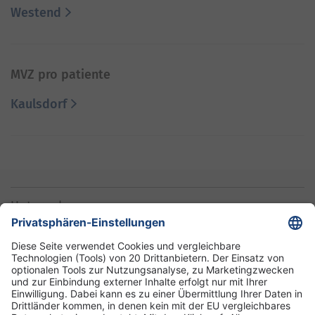
Westend
MVZ pro patiente
Kaulsdorf
Unternehmen
Informationen
Standorte