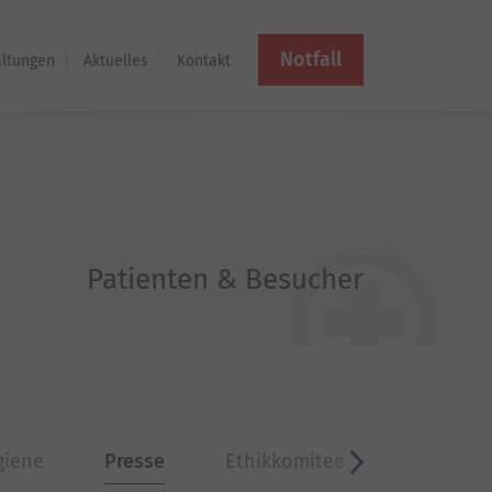
Notfall
altungen
Aktuelles
Kontakt
Patienten & Besucher
giene
Presse
Ethikkomitee
Krankenh
vor