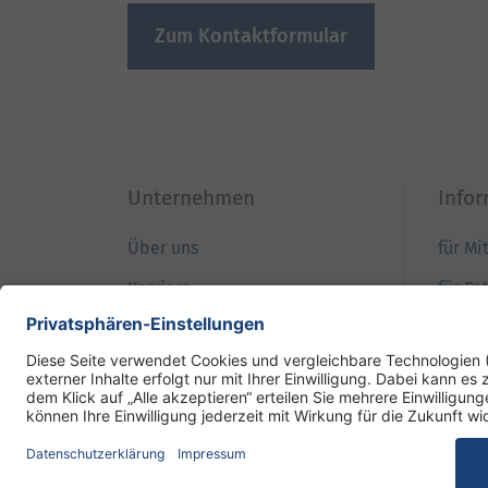
Zum Kontaktformular
Unternehmen
Info
Über uns
für Mi
Karriere
für Pa
Qualität
für B
Patientensicherheit
für Ei
Ihre Meinung
für Pr