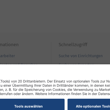
rmationen
Schnellzugriff
tarbeiter
Suche von Einrichtungen
tienten und Besucher
Suche von Experten
ewerber
Zur Babygalerie
nweiser
Podcast REZEPTfrei
esse