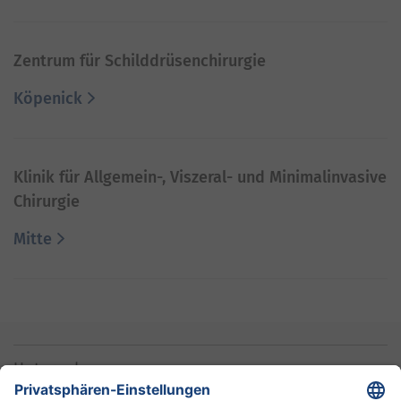
Zentrum für Schilddrüsenchirurgie
Köpenick
Klinik für Allgemein-, Viszeral- und Minimalinvasive
Chirurgie
Mitte
Unternehmen