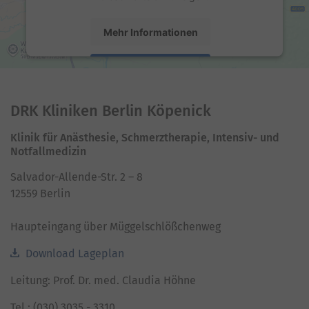
Mehr Informationen
Akzeptieren
powered by
Usercentrics Consent Management
Platform
DRK Kliniken Berlin Köpenick
Klinik für Anästhesie, Schmerztherapie, Intensiv- und
Notfallmedizin
Salvador-Allende-Str. 2 – 8
12559 Berlin
Haupteingang über Müggelschlößchenweg
Download Lageplan
Leitung: Prof. Dr. med. Claudia Höhne
Tel.: (030) 3035 - 3310