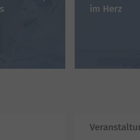
s
im Herz
Veranstaltu