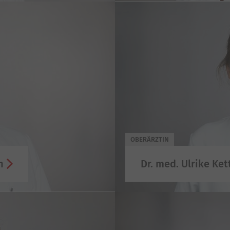
OBERÄRZTIN
n
Dr. med. Ulrike Ket