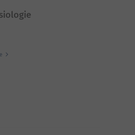
siologie
ie