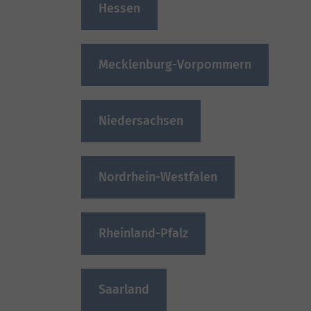
Hessen
Mecklenburg-Vorpommern
Niedersachsen
Nordrhein-Westfalen
Rheinland-Pfalz
Saarland