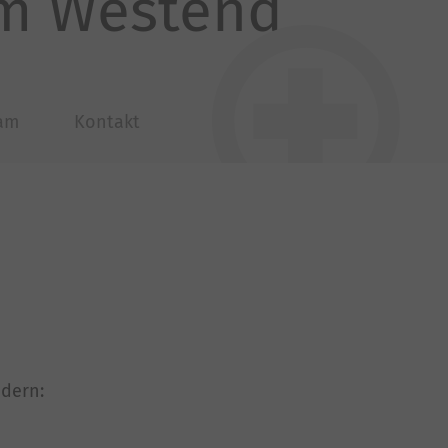
mm Westend
am
Kontakt
ndern: