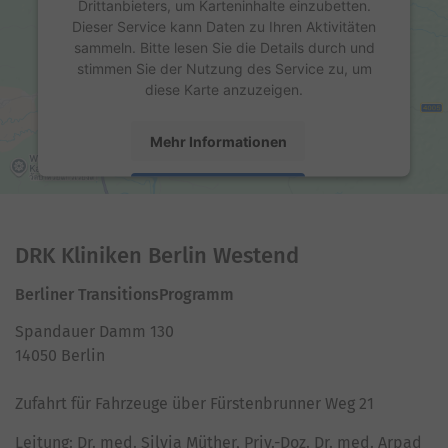
Drittanbieters, um Karteninhalte einzubetten.
Dieser Service kann Daten zu Ihren Aktivitäten
sammeln. Bitte lesen Sie die Details durch und
stimmen Sie der Nutzung des Service zu, um
diese Karte anzuzeigen.
Mehr Informationen
Akzeptieren
powered by
Usercentrics Consent Management
Platform
DRK Kliniken Berlin Westend
Berliner TransitionsProgramm
Spandauer Damm 130
14050 Berlin
Zufahrt für Fahrzeuge über Fürstenbrunner Weg 21
Leitung: Dr. med. Silvia Müther, Priv.-Doz. Dr. med. Arpad