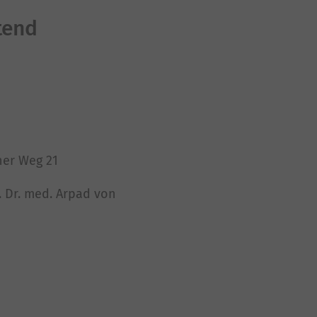
tend
ner Weg 21
z. Dr. med. Arpad von