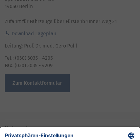
14050 Berlin
Zufahrt für Fahrzeuge über Fürstenbrunner Weg 21
Download Lageplan
Leitung: Prof. Dr. med. Gero Puhl
Tel.: (030) 3035 - 4205
Fax: (030) 3035 - 4209
Zum Kontaktformular
Unternehmen