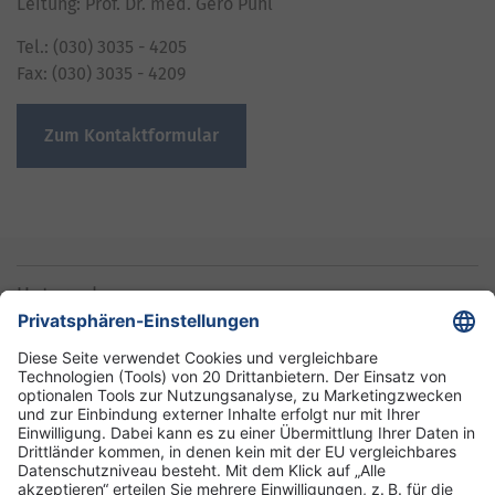
Leitung: Prof. Dr. med. Gero Puhl
Tel.: (030) 3035 - 4205
Fax: (030) 3035 - 4209
Zum Kontaktformular
Unternehmen
Informationen
Standorte