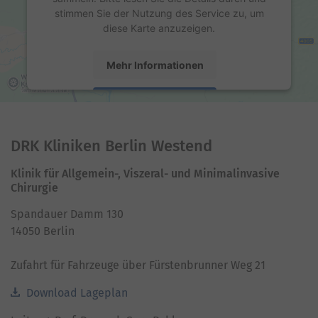
stimmen Sie der Nutzung des Service zu, um
diese Karte anzuzeigen.
Mehr Informationen
Akzeptieren
powered by
Usercentrics Consent Management
Platform
DRK Kliniken Berlin Westend
Klinik für Allgemein-, Viszeral- und Minimalinvasive
Chirurgie
Spandauer Damm 130
14050 Berlin
Zufahrt für Fahrzeuge über Fürstenbrunner Weg 21
Download Lageplan