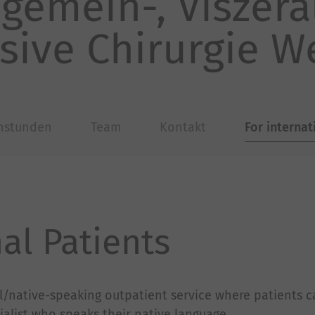
llgemein-, Viszer
sive Chirurgie W
hstunden
Team
Kontakt
For internat
al Patients
al/native-speaking outpatient service where patients 
alist who speaks their native language.