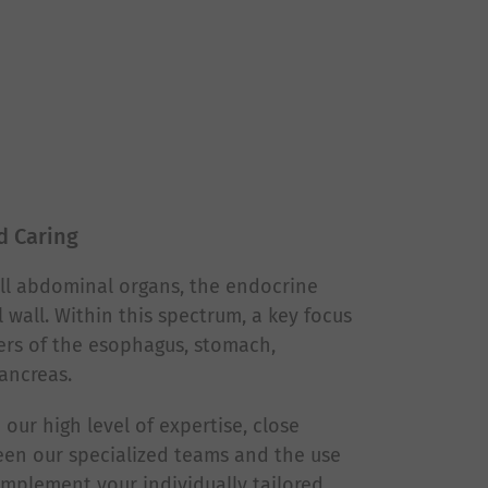
d Caring
ll abdominal organs, the endocrine
wall. Within this spectrum, a key focus
ers of the esophagus, stomach,
pancreas.
our high level of expertise, close
ween our specialized teams and the use
 implement your individually tailored