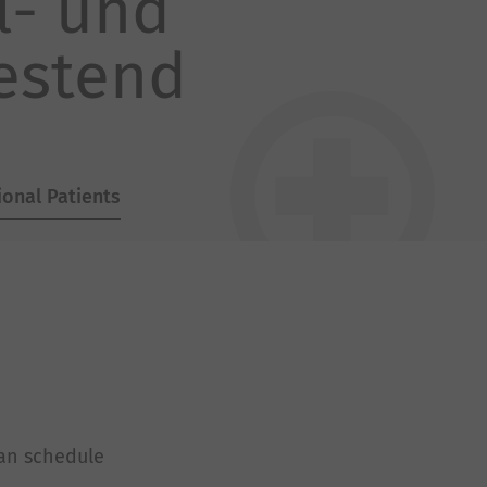
al- und
estend
ional Patients
can schedule