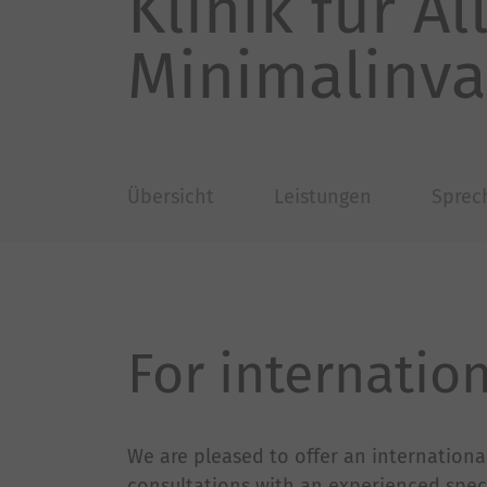
Klinik für A
Minimalinva
Übersicht
Leistungen
Sprec
For internation
We are pleased to offer an internation
consultations with an experienced speci