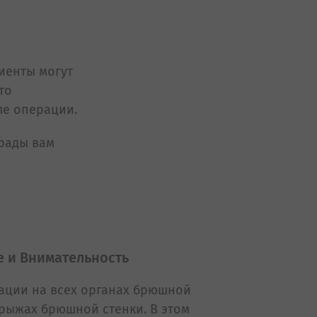
иенты могут
то
ле операции.
 рады вам
 и Внимательность
ации на всех органах брюшной
грыжах брюшной стенки. В этом