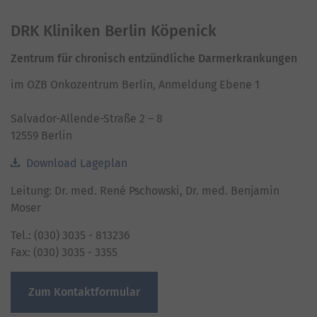
powered by
Usercentrics Consent Management
Platform
DRK Kliniken Berlin Köpenick
Zentrum für chronisch entzündliche Darmerkrankungen
im OZB Onkozentrum Berlin, Anmeldung Ebene 1
Salvador-Allende-Straße 2 – 8
12559 Berlin
Download Lageplan
Leitung: Dr. med. René Pschowski, Dr. med. Benjamin
Moser
Tel.: (030) 3035 - 813236
Fax: (030) 3035 - 3355
Zum Kontaktformular