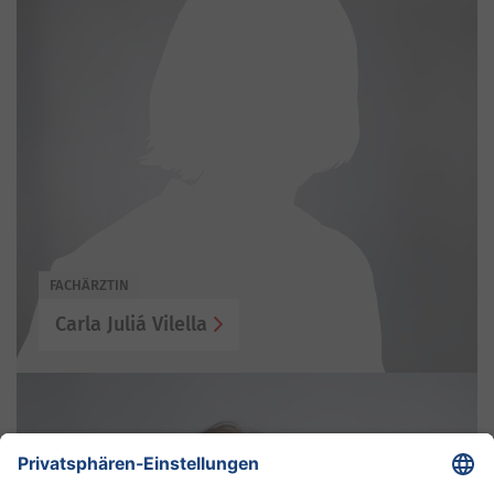
FACHÄRZTIN
Carla Juliá Vilella