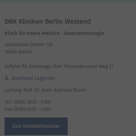
Akzeptieren
powered by
Usercentrics Consent Management
Platform
DRK Kliniken Berlin Westend
Klinik für Innere Medizin - Gastroenterologie
Spandauer Damm 130
14050 Berlin
Zufahrt für Fahrzeuge über Fürstenbrunner Weg 21
Download Lageplan
Leitung: Prof. Dr. med. Andreas Sturm
Tel.: (030) 3035 - 4355
Fax: (030) 3035 - 4359
Zum Kontaktformular