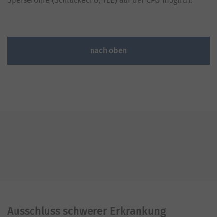
Speiseröhre (Schluckecho, TEE) auf der CPU möglich.
nach oben
Ausschluss schwerer Erkrankung