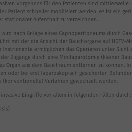
vasiven Vorgehens für den Patienten sind mittlerweile u
r Patient schneller mobilisiert werden, es ist ein ger
r stationärer Aufenthalt zu verzeichnen.
 wird nach Anlage eines Capnoperitoneums durch Gas-
ührt mit der die Ansicht der Bauchorgane auf HDTV-M
te Instrumente ermöglichen das Operieren unter Sicht 
der Zugänge durch eine Minilaparotomie (kleiner Bau
ktes Organ aus dem Bauchraum entfernen zu können. I
en oder bei erst laparoskopisch gesicherten Befunde
e (konventionelle) Verfahren gewechselt werden.
invasive Eingriffe vor allem in folgenden Fällen durch:
asis)