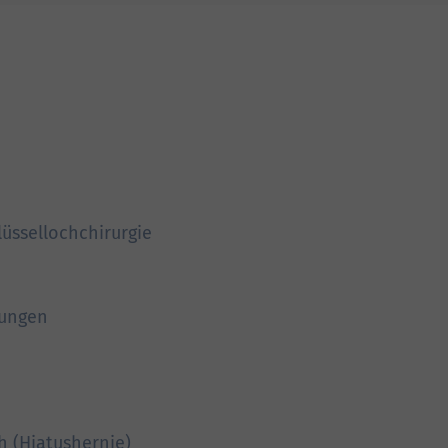
lüssellochchirurgie
kungen
h (Hiatushernie)