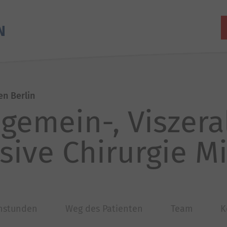
en Berlin
llgemein-, Viszer
sive Chirurgie Mi
hstunden
Weg des Patienten
Team
K