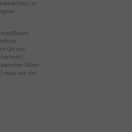
nbestritten. In
ingerer
Insufflation
onitore
am Ort des
chschnitt)
n manchen Fällen
n) muss von der