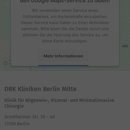
den Google Maps-Service zu laden!
Wir verwenden einen Service eines
Drittanbieters, um Karteninhalte einzubetten.
Dieser Service kann Daten zu Ihren Aktivitäten
sammeln. Bitte lesen Sie die Details durch und
stimmen Sie der Nutzung des Service zu, um
diese Karte anzuzeigen.
Mehr Informationen
Akzeptieren
powered by
Usercentrics Consent Management
Platform
DRK Kliniken Berlin Mitte
Klinik für Allgemein-, Viszeral- und Minimalinvasive
Chirurgie
Drontheimer Str. 39 – 40
13359 Berlin