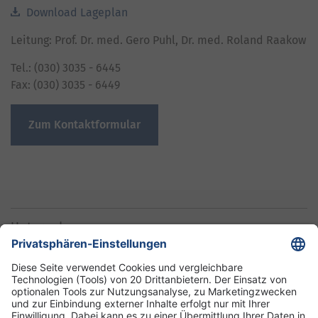
Download Lageplan
Leitung: Prof. Dr. med. Gero Puhl, Dr. med. Roland Raakow
Tel.: (030) 3035 - 6445
Fax: (030) 3035 - 6449
Zum Kontaktformular
Unternehmen
Informationen
Standorte