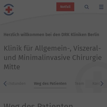
Notfall
Herzlich willkommen bei den DRK Kliniken Berlin
Klinik für Allgemein-, Viszeral-
und Minimalinvasive Chirurgie
Mitte
Sprechstunden
Weg des Patienten
Team
Kontakt
zurück
v
Weg des Patienten