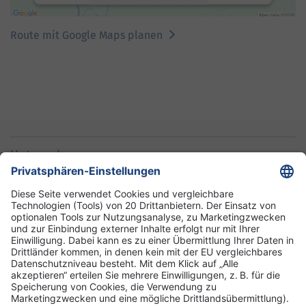
Akzeptieren
Route mit Google Maps planen
powered by
Usercentrics Consent
Management Platform
Unternehmen
Informationen
Standorte
DRK-Schwesternschaft Berlin