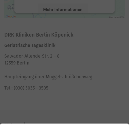
Mehr Informationen
Akzeptieren
DRK Kliniken Berlin Köpenick
powered by
Usercentrics Consent
Management Platform
Geriatrische Tagesklinik
Salvador-Allende-Str. 2 – 8
12559 Berlin
Haupteingang über Müggelschlößchenweg
Tel.: (030) 3035 - 3505
Unternehmen