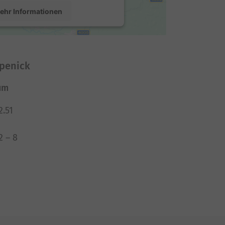
ehr Informationen
Akzeptieren
sercentrics Consent Management
öpenick
Platform
um
2.51
2 – 8