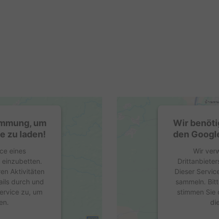
timmung, um
Wir benöti
e zu laden!
den Google
ce eines
Wir ver
e einzubetten.
Drittanbieter
en Aktivitäten
Dieser Servic
ails durch und
sammeln. Bitt
ervice zu, um
stimmen Sie 
en.
di