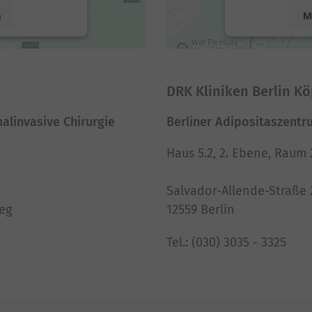
n
M
nt Management
powered by
U
DRK Kliniken Berlin K
malinvasive Chirurgie
Berliner Adipositaszentr
Haus 5.2, 2. Ebene, Raum 
Salvador-Allende-Straße 
eg
12559 Berlin
Tel.: (030) 3035 - 3325