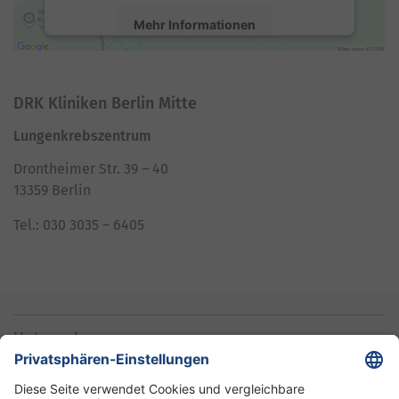
Mehr Informationen
Akzeptieren
DRK Kliniken Berlin Mitte
powered by
Usercentrics Consent
Management Platform
Lungenkrebszentrum
Drontheimer Str. 39 – 40
13359 Berlin
Tel.: 030 3035 – 6405
Unternehmen
Informationen