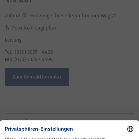
14050 Berlin
Zufahrt für Fahrzeuge über Fürstenbrunner Weg 21
Download Lageplan
Leitung:
Tel.: (030) 3035 - 4405
Fax: (030) 3035 - 4409
Zum Kontaktformular
Unternehmen
Informationen