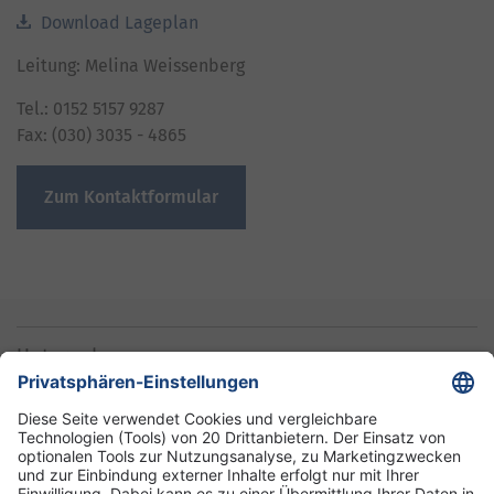
Download Lageplan
Leitung: Melina Weissenberg
Tel.: 0152 5157 9287
Fax: (030) 3035 - 4865
Zum Kontaktformular
Unternehmen
Informationen
Standorte