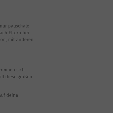
 nur pauschale
ich Eltern bei
chon, mit anderen
ekommen sich
all diese großen
auf deine