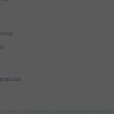
ehung)
s)
gmail
com