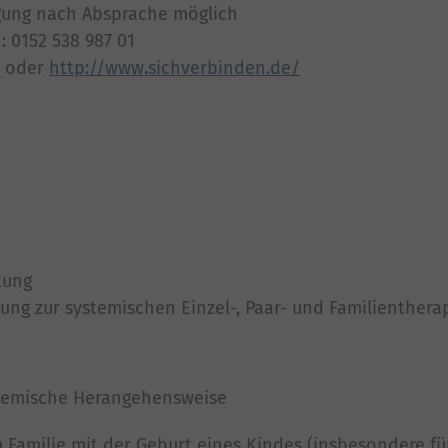
igung nach Absprache möglich
 0152 538 987 01
oder
http://www.sichverbinden.de/
tung
dung zur systemischen Einzel-, Paar- und Familienthera
stemische Herangehensweise
Familie mit der Geburt eines Kindes (insbesondere fü