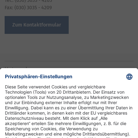
Tel.: (030) 3035 - 4205
Fax: (030) 3035 - 4209
Zum Kontaktformular
Unternehmen
Informationen
Standorte
DRK-Schwesternschaft Berlin