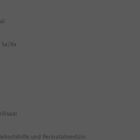
al
n 5a/8a
eißsaal
 Geburtshilfe und Perinatalmedizin