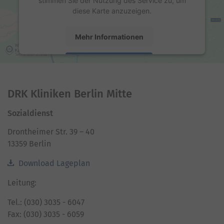
stimmen Sie der Nutzung des Service zu, um
diese Karte anzuzeigen.
Mehr Informationen
Akzeptieren
powered by
Usercentrics Consent Management
Platform
DRK Kliniken Berlin Mitte
Sozialdienst
Drontheimer Str. 39 – 40
13359 Berlin
Download Lageplan
Leitung:
Tel.: (030) 3035 - 6047
Fax: (030) 3035 - 6059