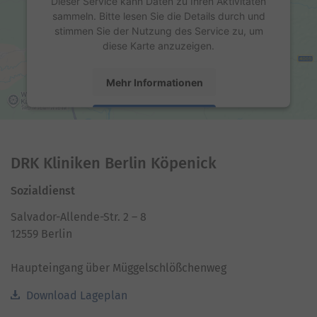
Dieser Service kann Daten zu Ihren Aktivitäten
sammeln. Bitte lesen Sie die Details durch und
stimmen Sie der Nutzung des Service zu, um
diese Karte anzuzeigen.
Mehr Informationen
Akzeptieren
powered by
Usercentrics Consent Management
Platform
DRK Kliniken Berlin Köpenick
Sozialdienst
Salvador-Allende-Str. 2 – 8
12559 Berlin
Haupteingang über Müggelschlößchenweg
Download Lageplan