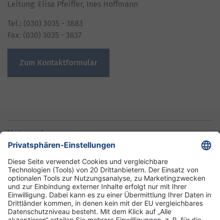
Leitung: Elisa Pfeiffer, Ines Hoffmann
Tel.: (030) 3035 - 3883
Fax: (030) 3035 - 3837
Zum Kontaktformular
Unternehmen
Informationen
Standorte