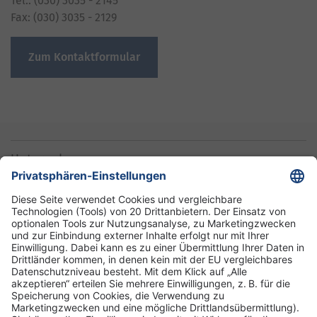
Tel.: (030) 3035 - 2145
Fax: (030) 3035 - 2129
Zum Kontaktformular
Unternehmen
Informationen
Standorte
DRK-Schwesternschaft Berlin