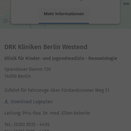
Mehr Informationen
Akzeptieren
powered by
Usercentrics Consent Management
Platform
DRK Kliniken Berlin Westend
Klinik für Kinder- und Jugendmedizin - Neonatologie
Spandauer Damm 130
14050 Berlin
Zufahrt für Fahrzeuge über Fürstenbrunner Weg 21
Download Lageplan
Leitung: Priv.-Doz. Dr. med. Ellen Knierim
Tel.: (030) 3035 - 4455