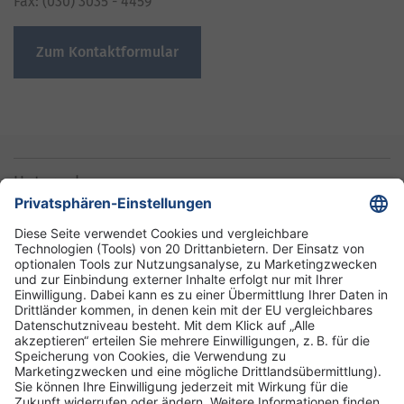
Fax: (030) 3035 - 4459
Zum Kontaktformular
Unternehmen
Informationen
Standorte
DRK-Schwesternschaft Berlin
Impressum