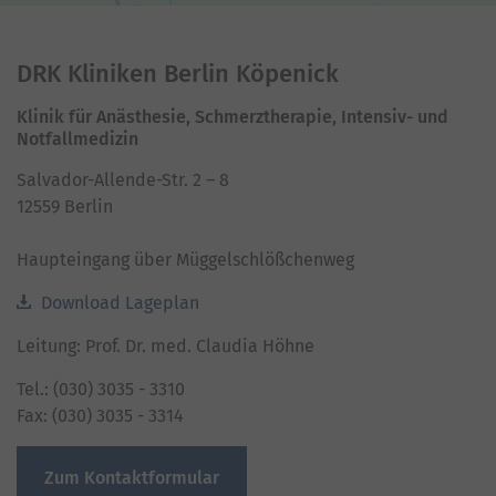
Akzeptieren
powered by
Usercentrics Consent Management
Platform
DRK Kliniken Berlin Köpenick
Klinik für Anästhesie, Schmerztherapie, Intensiv- und
Notfallmedizin
Salvador-Allende-Str. 2 – 8
12559 Berlin
Haupteingang über Müggelschlößchenweg
Download Lageplan
Leitung: Prof. Dr. med. Claudia Höhne
Tel.: (030) 3035 - 3310
Fax: (030) 3035 - 3314
Zum Kontaktformular