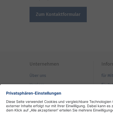
Zum Kontaktformular
Unternehmen
Info
Über uns
für Mi
Karriere
für Pa
Qualität
für B
Patientensicherheit
für Ei
Ihre Meinung
für Pr