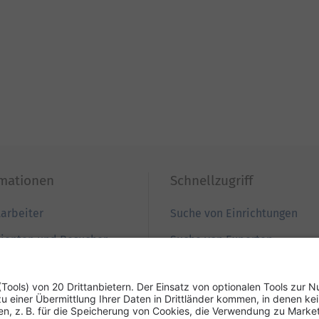
rmationen
Schnellzugriff
tarbeiter
Suche von Einrichtungen
tienten und Besucher
Suche von Experten
ewerber
Zur Babygalerie
nweiser
Podcast REZEPTfrei
esse