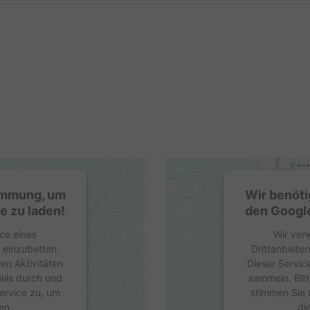
timmung, um
Wir benöti
e zu laden!
den Google
ce eines
Wir ver
e einzubetten.
Drittanbieter
en Aktivitäten
Dieser Servic
ails durch und
sammeln. Bitt
ervice zu, um
stimmen Sie 
en.
di