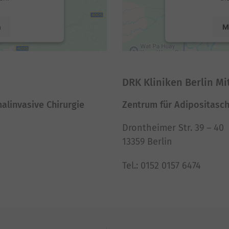
n
M
nt Management
powered by
U
DRK Kliniken Berlin Mi
malinvasive Chirurgie
Zentrum für Adipositasch
Drontheimer Str. 39 – 40
13359 Berlin
Tel.: 0152 0157 6474