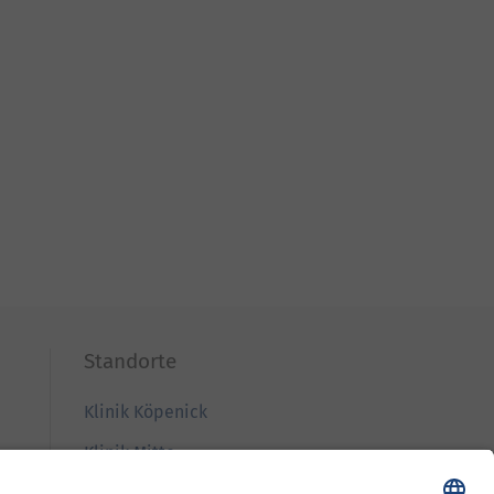
Standorte
Klinik Köpenick
Klinik Mitte
Klinik Westend