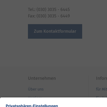
Tel.: (030) 3035 - 6445
Fax: (030) 3035 - 6449
Zum Kontaktformular
Unternehmen
Info
Über uns
für Mi
Karriere
für Pa
Qualität
für B