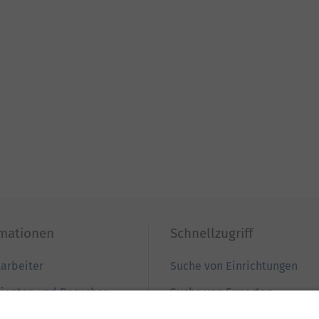
rmationen
Schnellzugriff
tarbeiter
Suche von Einrichtungen
tienten und Besucher
Suche von Experten
ewerber
Zur Babygalerie