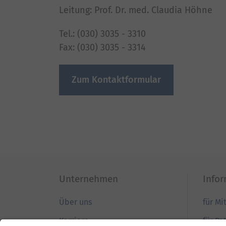
Leitung: Prof. Dr. med. Claudia Höhne
Tel.: (030) 3035 - 3310
Fax: (030) 3035 - 3314
Zum Kontaktformular
Unternehmen
Info
Über uns
für Mi
Karriere
für Pa