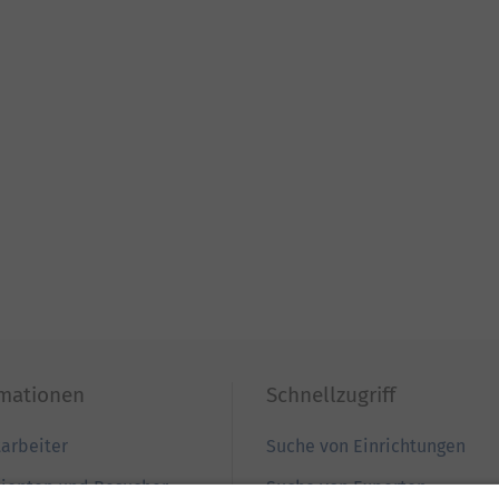
rmationen
Schnellzugriff
tarbeiter
Suche von Einrichtungen
tienten und Besucher
Suche von Experten