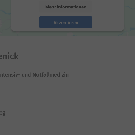
Mehr Informationen
Akzeptieren
powered by
Usercentrics Consent Management
Platform
enick
Intensiv- und Notfallmedizin
eg