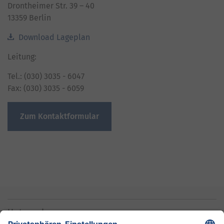
Drontheimer Str. 39 – 40
13359 Berlin
Download Lageplan
Leitung:
Tel.: (030) 3035 - 6047
Fax: (030) 3035 - 6059
Zum Kontaktformular
Unternehmen