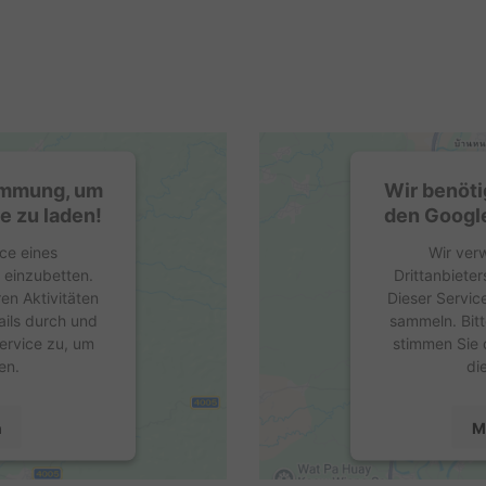
timmung, um
Wir benöti
e zu laden!
den Google
ce eines
Wir ver
e einzubetten.
Drittanbieter
en Aktivitäten
Dieser Servic
ails durch und
sammeln. Bitt
ervice zu, um
stimmen Sie 
en.
di
n
M