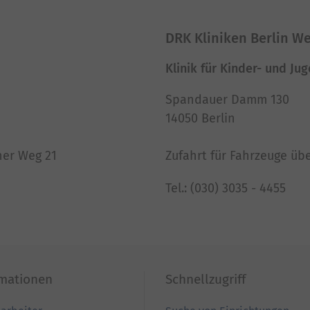
nt Management
powered by
U
DRK Kliniken Berlin W
Klinik für Kinder- und J
Spandauer Damm 130
14050 Berlin
ner Weg 21
Zufahrt für Fahrzeuge üb
Tel.: (030) 3035 - 4455
rmationen
Schnellzugriff