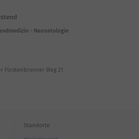
sercentrics Consent Management
estend
Platform
ugendmedizin - Neonatologie
er Fürstenbrunner Weg 21
Standorte