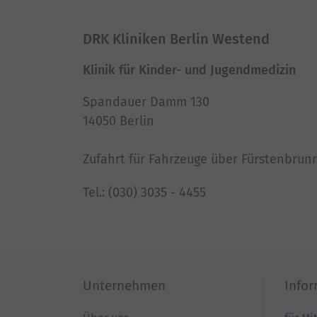
powered by
Usercentrics Conse
DRK Kliniken Berlin Westend
Platform
Klinik für Kinder- und Jugendmedizin
Spandauer Damm 130
14050 Berlin
Zufahrt für Fahrzeuge über Fürstenbrun
Tel.: (030) 3035 - 4455
Unternehmen
Info