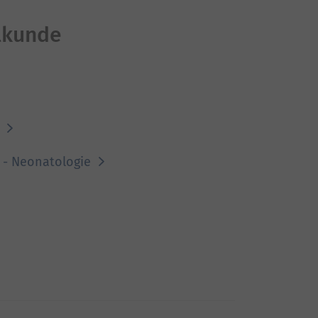
ilkunde
n
n - Neonatologie