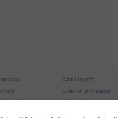
rmationen
Schnellzugriff
tarbeiter
Suche von Einrichtungen
tienten und Besucher
Suche von Experten
ewerber
Zur Babygalerie