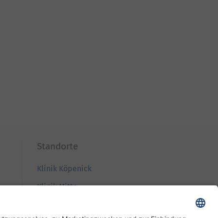
Standorte
Klinik Köpenick
Klinik Mitte
Klinik Westend