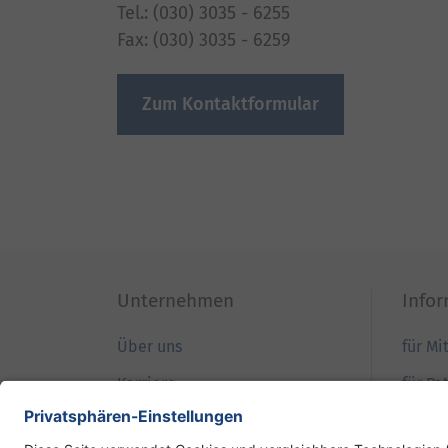
Tel.: (030) 3035 - 6255
Fax: (030) 3035 - 6259
Zum Kontaktformular
Unternehmen
Info
Über uns
für Mi
Karriere
für Pa
Qualität
für B