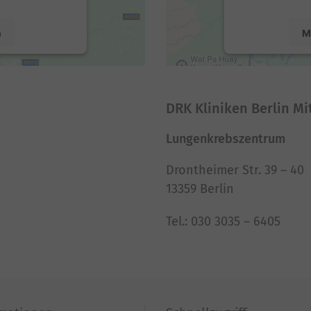
n
M
nt Management
powered by
U
DRK Kliniken Berlin Mi
Lungenkrebszentrum
Drontheimer Str. 39 – 40
13359 Berlin
Tel.: 030 3035 – 6405