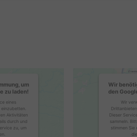
timmung, um
Wir benöti
e zu laden!
den Google
ce eines
Wir ver
e einzubetten.
Drittanbieter
en Aktivitäten
Dieser Servic
ails durch und
sammeln. Bitt
ervice zu, um
stimmen Sie 
en.
di