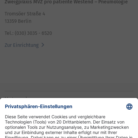
Zweigpraxis MVZ pro patiente Westend – Pneumologie
Tromsöer Straße 4
13359 Berlin
Tel.: (030) 3035 - 6520
Zur Einrichtung
Unternehmen
Informationen
Standorte