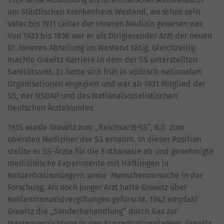
am Städtischen Krankenhaus Westend, wo schon sein
Vater bis 1911 Leiter der Inneren Medizin gewesen war.
Von 1933 bis 1936 war er als Dirigierender Arzt der neuen
III. Inneren Abteilung im Westend tätig. Gleichzeitig
machte Grawitz Karriere in dem der SS unterstellten
Sanitätsamt. Er hatte sich früh in völkisch-nationalen
Organisationen engagiert und war ab 1931 Mitglied der
SS, der NSDAP und des Nationalsozialistischen
Deutschen Ärztebundes.
1935 wurde Grawitz zum „Reichsarzt-SS“, d.h. zum
obersten Mediziner der SS ernannt. In dieser Position
stellte er SS-Ärzte für die Euthanasie ab und genehmigte
medizinische Experimente mit Häftlingen in
Konzentrationslagern sowie Menschenversuche in der
Forschung. Als noch junger Arzt hatte Grawitz über
Kohlenmonoxidvergiftungen geforscht. 1942 empfahl
Grawitz die „Sonderbehandlung“ durch Gas zur
Massenvernichtung in den Konzentrationslagern. Grawitz