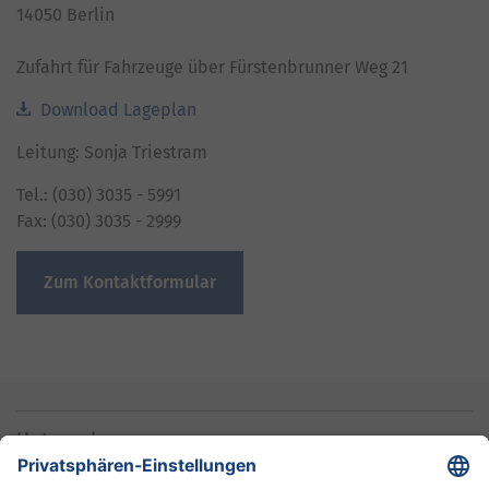
14050 Berlin
Zufahrt für Fahrzeuge über Fürstenbrunner Weg 21
Download Lageplan
Leitung: Sonja Triestram
Tel.: (030) 3035 - 5991
Fax: (030) 3035 - 2999
Zum Kontaktformular
Unternehmen