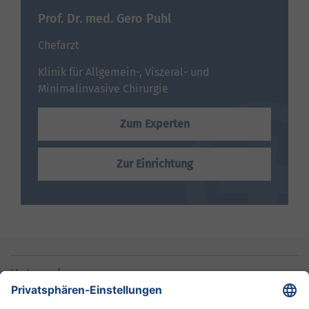
Prof. Dr. med. Gero Puhl
Chefarzt
Klinik für Allgemein-, Viszeral- und
Minimalinvasive Chirurgie
Zum Experten
Zur Einrichtung
Unternehmen