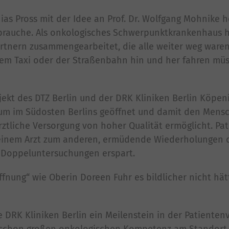
thias Pross mit der Idee an Prof. Dr. Wolfgang Mohnike 
 brauche. Als onkologisches Schwerpunktkrankenhaus 
artnern zusammengearbeitet, die alle weiter weg waren,
 dem Taxi oder der Straßenbahn hin und her fahren müs
t des DTZ Berlin und der DRK Kliniken Berlin Köpeni
rum im Südosten Berlins geöffnet und damit den Mens
ztliche Versorgung von hoher Qualität ermöglicht. Pa
einem Arzt zum anderen, ermüdende Wiederholungen 
 Doppeluntersuchungen erspart.
nung“ wie Oberin Doreen Fuhr es bildlicher nicht hä
e DRK Kliniken Berlin ein Meilenstein in der Patiente
 schon großen onkologischen Kompetenz am Standort