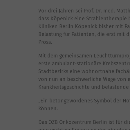
Vor drei Jahren sei Prof. Dr. med. Mat
dass Köpenick eine Strahlentherapie
Kliniken Berlin Köpenick bisher mit P
Belastung für Patienten, die erst mit
Pross.
Mit dem gemeinsamen Leuchtturmprojek
erste ambulant-stationäre Krebszent
Stadtbezirks eine wohnortnahe fachär
von nun an beschwerliche Wege von 
Krankheitsgeschichte und belastende
„Ein betongewordenes Symbol der Hoff
können.
Das OZB Onkozentrum Berlin ist für di
eine wichtige Ergänzung der ohnehin