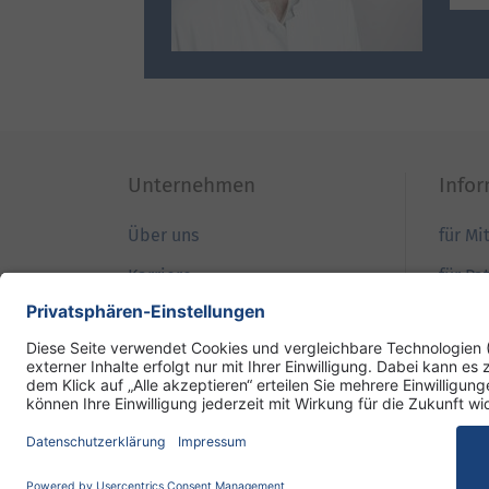
Unternehmen
Info
Über uns
für Mi
Karriere
für Pa
Qualität
für B
Patientensicherheit
für Ei
Ihre Meinung
für Pr
DRK-Schwesternschaft Berlin
Impressum
Dat