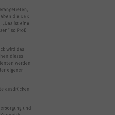
herangetreten,
haben die DRK
 „Das ist eine
sen“ so Prof.
ck wird das
chen dieses
tienten werden
der eigenen
tte ausdrücken
nversorgung und
 Köpenick.