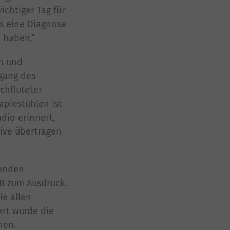
ichtiger Tag für
as eine Diagnose
u haben.“
in und
gang des
chfluteter
piestühlen ist
dio erinnert,
ive übertragen
menden
ZB zum Ausdruck.
ie allen
ert wurde die
hen.