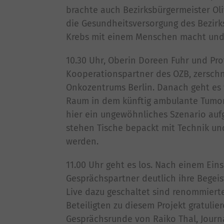
brachte auch Bezirksbürgermeister Oliv
die Gesundheitsversorgung des Bezirks
Krebs mit einem Menschen macht und da
10.30 Uhr, Oberin Doreen Fuhr und Prof
Kooperationspartner des OZB, zersch
Onkozentrums Berlin. Danach geht es w
Raum in dem künftig ambulante Tumor
hier ein ungewöhnliches Szenario aufg
stehen Tische bepackt mit Technik un
werden.
11.00 Uhr geht es los. Nach einem Ein
Gesprächspartner deutlich ihre Begei
Live dazu geschaltet sind renommierte
Beteiligten zu diesem Projekt gratuli
Gesprächsrunde von Raiko Thal, Jour