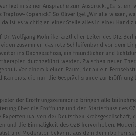
er Igel in seiner Ansprache zum Ausdruck. „Es ist ein w
 Treptow-Köpenick.“ So Oliver Igel „Wir alle wissen, w
 ist es wichtig an einer Stelle alles in einer Hand z
. Dr. Wolfgang Mohnike, ärztlicher Leiter des DTZ Berl
neiden zusammen das rote Schleifenband vor dem Ein
eiter ins Dachgeschoss, ein freundlicher und lichtdur
therapien durchgeführt werden. Zwischen neuen Thera
ebaut. Vor einem kleinen Raum, der an ein Fernsehstu
d Kameras, die nun die Gesprächsrunde zur Eröffnung l
spieler der Eröffnungszeremonie bringen alle teilneh
sterung über die Eröffnung und den Startschuss des O
 Experten u.a. von der Deutschen Krebsgesellschaft, d
eren und die Einmaligkeit des OZB hervorheben. Moderi
nalist und Moderator bekannt aus dem dem rbb Fernse