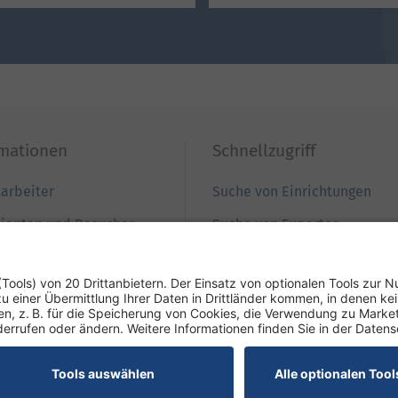
rmationen
Schnellzugriff
tarbeiter
Suche von Einrichtungen
tienten und Besucher
Suche von Experten
ewerber
Zur Babygalerie
nweiser
Podcast REZEPTfrei
esse
enschutz-Informationen
Hausordnung
Cookies