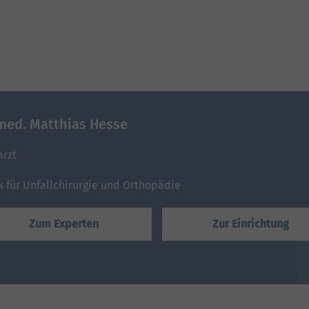
 med. Matthias Hesse
arzt
ik für Unfallchirurgie und Orthopädie
Zum Experten
Zur Einrichtung