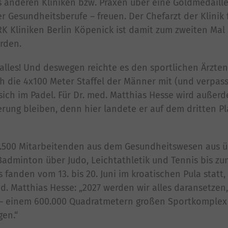
 anderen Kliniken bzw. Praxen über eine Goldmedaille
 Gesundheitsberufe – freuen. Der Chefarzt der Klinik 
K Kliniken Berlin Köpenick ist damit zum zweiten Mal
orden.
 alles! Und deswegen reichte es den sportlichen Ärzten
ch die 4x100 Meter Staffel der Männer mit (und verpas
ich im Padel. Für Dr. med. Matthias Hesse wird außer
rung bleiben, denn hier landete er auf dem dritten Pl
 1.500 Mitarbeitenden aus dem Gesundheitswesen aus 
 Badminton über Judo, Leichtathletik und Tennis bis z
 fanden vom 13. bis 20. Juni im kroatischen Pula statt,
. Matthias Hesse: „2027 werden wir alles daransetzen
 – einem 600.000 Quadratmetern großen Sportkomplex
igen.“