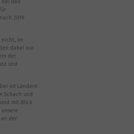
 bei den
für
 nach 2019
 nicht, im
sten dabei nur
dem der
atz und
über 40 Ländern
um Schach und
 und mit Blick
, unsere
 an der